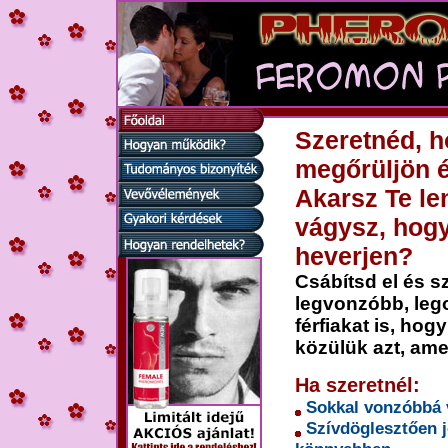
Szeretnéd, h
megőrüljön 
Akarsz Te le
vágysz, hogy 
heverjen?
Csábítsd el és 
legvonzóbb, le
férfiakat is, ho
közülük azt, ame
Ha szeretnél:
Sokkal vonzóbbá v
Szívdöglesztően 