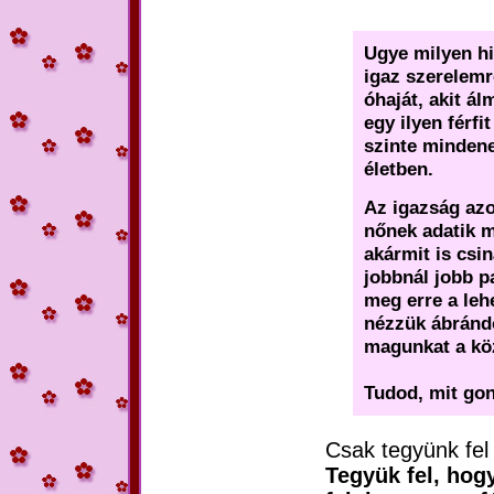
Ugye milyen hih
igaz szerelemr
óhaját, akit ál
egy ilyen férfi
szinte minden
életben.
Az igazság az
nőnek adatik m
akármit is csi
jobbnál jobb p
meg erre a leh
nézzük ábrándo
magunkat a köz
Tudod, mit gon
Csak tegyünk fel 
Tegyük fel, hogy