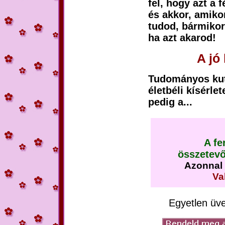
fel, hogy azt a 
és akkor, amiko
tudod, bármikor
ha azt akarod!
A jó
Tudományos kuta
életbéli kísérl
pedig a...
A f
összetevő
Azonnal f
Va
Egyetlen üve