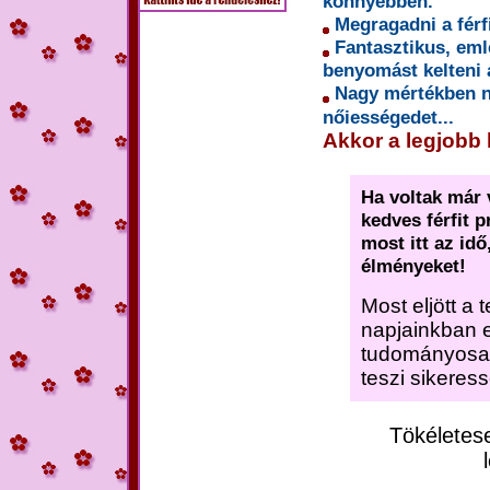
könnyebben.
Megragadni a férf
Fantasztikus, emlé
benyomást kelteni
Nagy mértékben n
nőiességedet...
Akkor a legjobb h
Ha voltak már 
kedves férfit p
most itt az id
élményeket!
Most eljött a 
napjainkban el
tudományosan 
teszi sikeres
Tökéletes